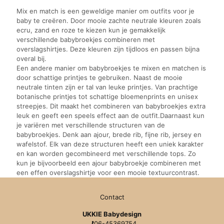
Mix en match is een geweldige manier om outfits voor je
baby te creëren. Door mooie zachte neutrale kleuren zoals
ecru, zand en roze te kiezen kun je gemakkelijk
verschillende babybroekjes combineren met
overslagshirtjes. Deze kleuren zijn tijdloos en passen bijna
overal bij.
Een andere manier om babybroekjes te mixen en matchen is
door schattige printjes te gebruiken. Naast de mooie
neutrale tinten zijn er tal van leuke printjes. Van prachtige
botanische printjes tot schattige bloemenprints en unisex
streepjes. Dit maakt het combineren van babybroekjes extra
leuk en geeft een speels effect aan de outfit.Daarnaast kun
je variëren met verschillende structuren van de
babybroekjes. Denk aan ajour, brede rib, fijne rib, jersey en
wafelstof. Elk van deze structuren heeft een uniek karakter
en kan worden gecombineerd met verschillende tops. Zo
kun je bijvoorbeeld een ajour babybroekje combineren met
een effen overslagshirtje voor een mooie textuurcontrast.
Contact
UKKIE Babydesign
06-45369754