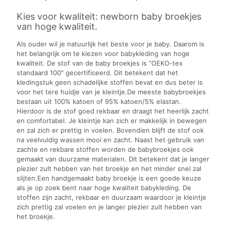
Kies voor kwaliteit: newborn baby broekjes
van hoge kwaliteit.
Als ouder wil je natuurlijk het beste voor je baby. Daarom is
het belangrijk om te kiezen voor babykleding van hoge
kwaliteit. De stof van de baby broekjes is “OEKO-tex
standaard 100″ gecertificeerd. Dit betekent dat het
kledingstuk geen schadelijke stoffen bevat en dus beter is
voor het tere huidje van je kleintje.De meeste babybroekjes
bestaan uit 100% katoen of 95% katoen/5% elastan.
Hierdoor is de stof goed rekbaar en draagt het heerlijk zacht
en comfortabel. Je kleintje kan zich er makkelijk in bewegen
en zal zich er prettig in voelen. Bovendien blijft de stof ook
na veelvuldig wassen mooi en zacht. Naast het gebruik van
zachte en rekbare stoffen worden de babybroekjes ook
gemaakt van duurzame materialen. Dit betekent dat je langer
plezier zult hebben van het broekje en het minder snel zal
slijten.Een handgemaakt baby broekje is een goede keuze
als je op zoek bent naar hoge kwaliteit babykleding. De
stoffen zijn zacht, rekbaar en duurzaam waardoor je kleintje
zich prettig zal voelen en je langer plezier zult hebben van
het broekje.