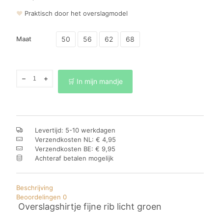
❤
Praktisch door het overslagmodel
50
56
62
68
Maat
Overslagshirtje
🛒 In mijn mandje
fijne
rib
licht
groen
aantal
Levertijd: 5-10 werkdagen
Verzendkosten NL: € 4,95
Verzendkosten BE: € 9,95
Achteraf betalen mogelijk
Beschrijving
Beoordelingen
0
Overslagshirtje fijne rib licht groen