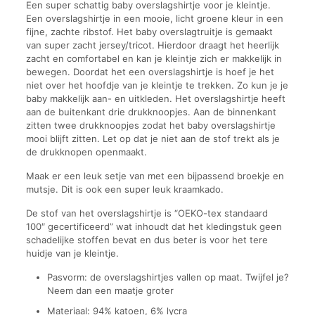
Een super schattig baby overslagshirtje voor je kleintje.
Een overslagshirtje in een mooie, licht groene kleur in een
fijne, zachte ribstof. Het baby overslagtruitje is gemaakt
van super zacht jersey/tricot. Hierdoor draagt het heerlijk
zacht en comfortabel en kan je kleintje zich er makkelijk in
bewegen. Doordat het een overslagshirtje is hoef je het
niet over het hoofdje van je kleintje te trekken. Zo kun je je
baby makkelijk aan- en uitkleden. Het overslagshirtje heeft
aan de buitenkant drie drukknoopjes. Aan de binnenkant
zitten twee drukknoopjes zodat het baby overslagshirtje
mooi blijft zitten. Let op dat je niet aan de stof trekt als je
de drukknopen openmaakt.
Maak er een leuk setje van met een bijpassend broekje en
mutsje. Dit is ook een super leuk kraamkado.
De stof van het overslagshirtje is “OEKO-tex standaard
100″ gecertificeerd” wat inhoudt dat het kledingstuk geen
schadelijke stoffen bevat en dus beter is voor het tere
huidje van je kleintje.
Pasvorm: de overslagshirtjes vallen op maat. Twijfel je?
Neem dan een maatje groter
Materiaal: 94% katoen, 6% lycra