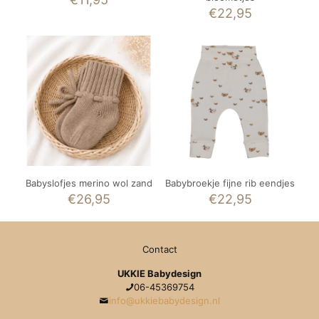
€
22,95
Babyslofjes merino wol zand
Babybroekje fijne rib eendjes
€
26,95
€
22,95
Contact
UKKIE Babydesign
06-45369754
info@ukkiebabydesign.nl