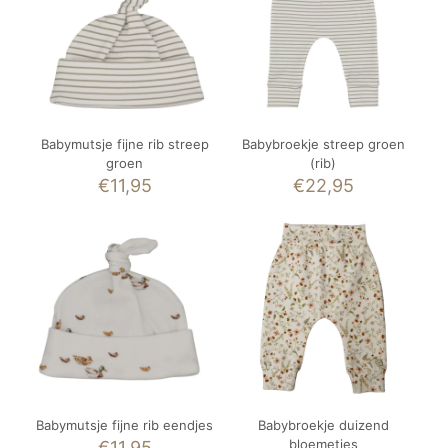
Babymutsje fijne rib streep
Babybroekje streep groen
groen
(rib)
€
11,95
€
22,95
Babymutsje fijne rib eendjes
Babybroekje duizend
bloemetjes
€
11,95