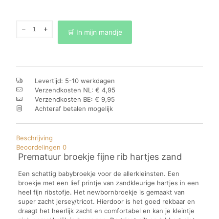
Prematuur
🛒 In mijn mandje
broekje
rib
hartjes
zand
aantal
Levertijd: 5-10 werkdagen
Verzendkosten NL: € 4,95
Verzendkosten BE: € 9,95
Achteraf betalen mogelijk
Beschrijving
Beoordelingen
0
Prematuur broekje fijne rib hartjes zand
Een schattig babybroekje voor de allerkleinsten. Een
broekje met een lief printje van zandkleurige hartjes in een
heel fijn ribstofje. Het newbornbroekje is gemaakt van
super zacht jersey/tricot. Hierdoor is het goed rekbaar en
draagt het heerlijk zacht en comfortabel en kan je kleintje