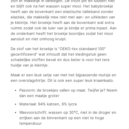
zich er makkelijk in bewegen. De tricot pilt en lubbert niet
en blijft ook na het wassen super mooi. Het babybroekje
heeft aan de bovenkant een elastische tailleband zonder
elastiek, die makkelijk mee rekt met aan- en uitkleden van
je kleintje. Het broekje heeft aan de bovenkant wat extra
ruimte zodat ook de luier van je kindje er prima inpast. Aan
de onderkant heeft het broekje boordjes zodat het mooi
aansluit en niet omhoog kruipt.
De stof van het broekje is “OEKO-tex standaard 100″
gecertificeerd” wat inhoudt dat het kledingstuk geen
schadelijke stoffen bevat en dus beter is voor het tere
huidje van je kleintje.
Maak er een leuk setje van met het bijpassende mutsje en
een overslagshirtje. Dit is ook een super leuk kraamkado.
Pasvorm: de broekjes vallen op maat. Twijfel je? Neem
dan een maatje groter
Materiaal: 94% katoen, 6% lycra
Wasvoorschrift: wassen op 30℃, niet in de droger en
strijken aan de binnenkant op een niet te hoge
temperatuur