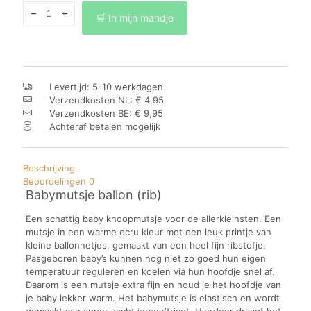
Babymutsje
🛒 In mijn mandje
ballon
(rib)
aantal
Levertijd: 5-10 werkdagen
Verzendkosten NL: € 4,95
Verzendkosten BE: € 9,95
Achteraf betalen mogelijk
Beschrijving
Beoordelingen
0
Babymutsje ballon (rib)
Een schattig baby knoopmutsje voor de allerkleinsten. Een
mutsje in een warme ecru kleur met een leuk printje van
kleine ballonnetjes, gemaakt van een heel fijn ribstofje.
Pasgeboren baby’s kunnen nog niet zo goed hun eigen
temperatuur reguleren en koelen via hun hoofdje snel af.
Daarom is een mutsje extra fijn en houd je het hoofdje van
je baby lekker warm. Het babymutsje is elastisch en wordt
gemaakt van super zacht jersey/tricot. Hierdoor draagt het