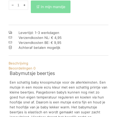
Babymutsje
🛒 In mijn mandje
beertjes
aantal
Levertijd: 1-3 werkdagen
Verzendkosten NL: € 4,95
Verzendkosten BE: € 9,95
Achteraf betalen mogelijk
Beschrijving
Beoordelingen
0
Babymutsje beertjes
Een schattig baby knoopmutsje voor de allerkleinsten. Een
mutsje in een mooie ecru kleur met een schattig printje van
kleine beertjes. Pasgeboren baby’s kunnen nog niet zo
goed hun eigen temperatuur reguleren en koelen via hun
hoofdje snel af. Daarom is een mutsje extra fijn en houd je
het hoofdje van je baby lekker warm. Het babymutsje
beertjes is elastisch en wordt gemaakt van super zacht
jersey/tricot. Hierdoor draagt het heerlijk zacht en