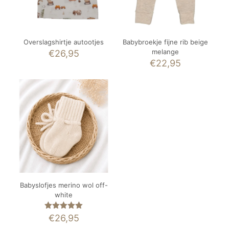
Overslagshirtje autootjes
Babybroekje fijne rib beige
melange
€
26,95
€
22,95
Babyslofjes merino wol off-
white
Gewaardeerd
€
26,95
5.00