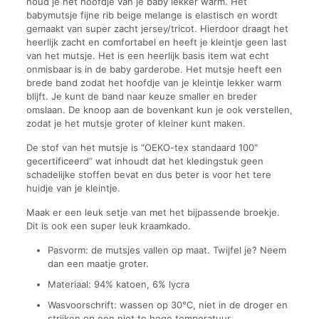
houd je het hoofdje van je baby lekker warm. Het
babymutsje fijne rib beige melange is elastisch en wordt
gemaakt van super zacht jersey/tricot. Hierdoor draagt het
heerlijk zacht en comfortabel en heeft je kleintje geen last
van het mutsje. Het is een heerlijk basis item wat echt
onmisbaar is in de baby garderobe. Het mutsje heeft een
brede band zodat het hoofdje van je kleintje lekker warm
blijft. Je kunt de band naar keuze smaller en breder
omslaan. De knoop aan de bovenkant kun je ook verstellen,
zodat je het mutsje groter of kleiner kunt maken.
De stof van het mutsje is “OEKO-tex standaard 100″
gecertificeerd” wat inhoudt dat het kledingstuk geen
schadelijke stoffen bevat en dus beter is voor het tere
huidje van je kleintje.
Maak er een leuk setje van met het bijpassende broekje.
Dit is ook een super leuk kraamkado.
Pasvorm: de mutsjes vallen op maat. Twijfel je? Neem
dan een maatje groter.
Materiaal: 94% katoen, 6% lycra
Wasvoorschrift: wassen op 30℃, niet in de droger en
strijken op een niet te hoge temperatuur