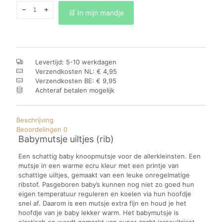
Babymutsje
🛒 In mijn mandje
uiltjes
(rib)
aantal
Levertijd: 5-10 werkdagen
Verzendkosten NL: € 4,95
Verzendkosten BE: € 9,95
Achteraf betalen mogelijk
Beschrijving
Beoordelingen
0
Babymutsje uiltjes (rib)
Een schattig baby knoopmutsje voor de allerkleinsten. Een
mutsje in een warme ecru kleur met een printje van
schattige uiltjes, gemaakt van een leuke onregelmatige
ribstof. Pasgeboren baby’s kunnen nog niet zo goed hun
eigen temperatuur reguleren en koelen via hun hoofdje
snel af. Daarom is een mutsje extra fijn en houd je het
hoofdje van je baby lekker warm. Het babymutsje is
elastisch en wordt gemaakt van super zacht jersey/tricot.