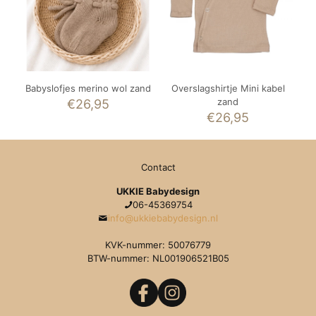
Babyslofjes merino wol zand
Overslagshirtje Mini kabel
zand
€
26,95
€
26,95
Contact
UKKIE Babydesign
06-45369754
info@ukkiebabydesign.nl
KVK-nummer: 50076779
BTW-nummer: NL001906521B05