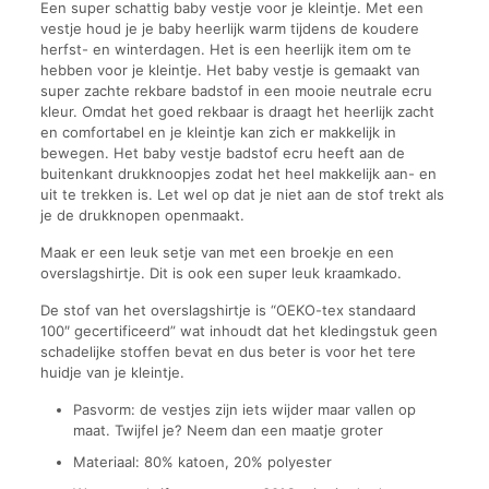
Een super schattig baby vestje voor je kleintje. Met een
vestje houd je je baby heerlijk warm tijdens de koudere
herfst- en winterdagen. Het is een heerlijk item om te
hebben voor je kleintje. Het baby vestje is gemaakt van
super zachte rekbare badstof in een mooie neutrale ecru
kleur. Omdat het goed rekbaar is draagt het heerlijk zacht
en comfortabel en je kleintje kan zich er makkelijk in
bewegen. Het baby vestje badstof ecru heeft aan de
buitenkant drukknoopjes zodat het heel makkelijk aan- en
uit te trekken is. Let wel op dat je niet aan de stof trekt als
je de drukknopen openmaakt.
Maak er een leuk setje van met een broekje en een
overslagshirtje. Dit is ook een super leuk kraamkado.
De stof van het overslagshirtje is “OEKO-tex standaard
100″ gecertificeerd” wat inhoudt dat het kledingstuk geen
schadelijke stoffen bevat en dus beter is voor het tere
huidje van je kleintje.
Pasvorm: de vestjes zijn iets wijder maar vallen op
maat. Twijfel je? Neem dan een maatje groter
Materiaal: 80% katoen, 20% polyester