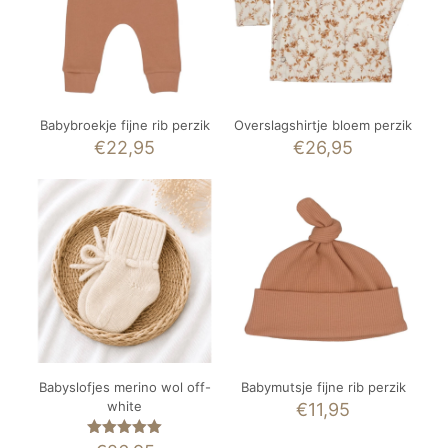
Babybroekje fijne rib perzik
Overslagshirtje bloem perzik
€
22,95
€
26,95
Babyslofjes merino wol off-
Babymutsje fijne rib perzik
white
€
11,95
Gewaardeerd