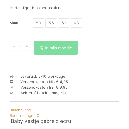
❤
Handige drukknoopsluiting
50
56
62
68
Maat
Baby
🛒 In mijn mandje
vestje
gebreid
ecru
aantal
Levertijd: 5-10 werkdagen
Verzendkosten NL: € 4,95
Verzendkosten BE: € 9,95
Achteraf betalen mogelijk
Beschrijving
Beoordelingen
0
Baby vestje gebreid ecru