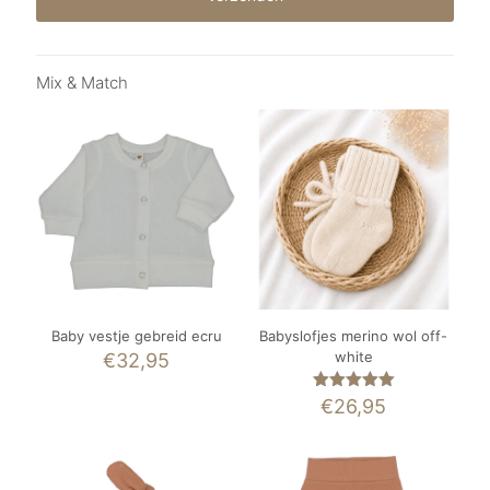
Mix & Match
Baby vestje gebreid ecru
Babyslofjes merino wol off-
white
€
32,95
Gewaardeerd
€
26,95
5.00
uit 5