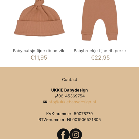
Babymutsje fijne rib perzik
Babybroekje fijne rib perzik
€
11,95
€
22,95
Contact
UKKIE Babydesign
06-45369754
info@ukkiebabydesign.nl
KVK-nummer: 50076779
BTW-nummer: NL001906521B05