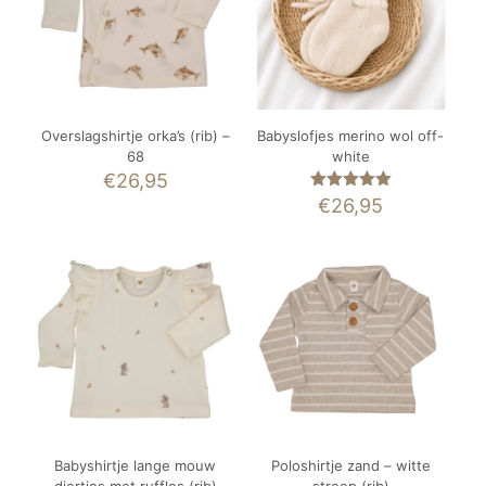
Overslagshirtje orka’s (rib) –
Babyslofjes merino wol off-
68
white
€
26,95
Gewaardeerd
€
26,95
5.00
uit 5
Babyshirtje lange mouw
Poloshirtje zand – witte
diertjes met ruffles (rib)
streep (rib)