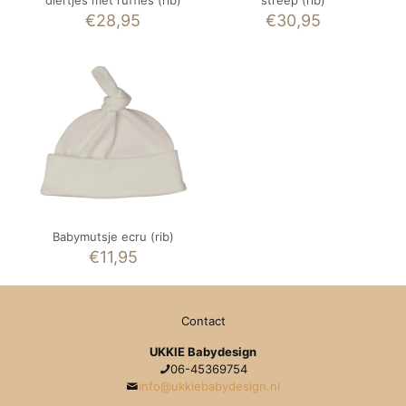
€
28,95
€
30,95
Babymutsje ecru (rib)
€
11,95
Contact
UKKIE Babydesign
06-45369754
info@ukkiebabydesign.nl