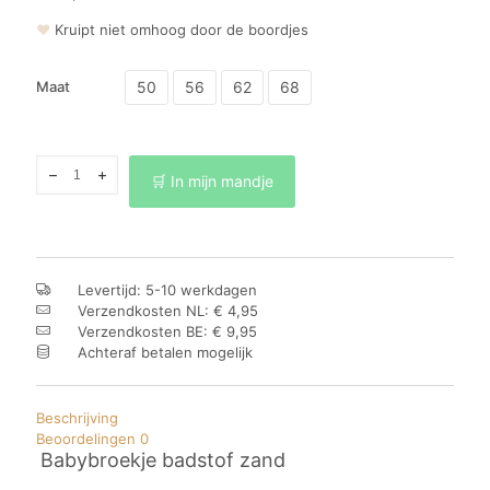
❤
Kruipt niet omhoog door de boordjes
50
56
62
68
Maat
Babybroekje
🛒 In mijn mandje
badstof
zand
aantal
Levertijd: 5-10 werkdagen
Verzendkosten NL: € 4,95
Verzendkosten BE: € 9,95
Achteraf betalen mogelijk
Beschrijving
Beoordelingen
0
Babybroekje badstof zand