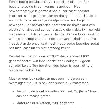
Een schattig babybroekje voor de allerkleinsten. Een
badstof broekje in een warme, zandkleur. Het
newbornbroekje is gemaakt van super zacht badstof.
Hierdoor is het goed rekbaar en draagt het heerlijk zacht
en comfortabel en kan je kleintje zich er makkelijk in
bewegen. Het babybroekje heeft aan de bovenkant een
elastische tailleband zonder elastiek, die makkelijk mee rekt
met aan- en uitkleden van je kleintje. Aan de bovenkant zit
wat extra ruimte zodat ook de luier van je kindje er prima
inpast. Aan de onderkant heeft het broekje boordjes zodat
het mooi aansluit en niet omhoog kruipt.
De stof van het broekje is “OEKO-tex standaard 100″
gecertificeerd” wat inhoudt dat het kledingstuk geen
schadelijke stoffen bevat en dus beter is voor het tere
huidje van je kleintje.
Maak er een leuk setje van met een mutsje en een
overslagshirtje. Dit is ook een super leuk kraamkado.
Pasvorm: de broekjes vallen op maat. Twijfel je? Neem
dan een maatje groter
Materiaal: 80% katoen, 20% polyester