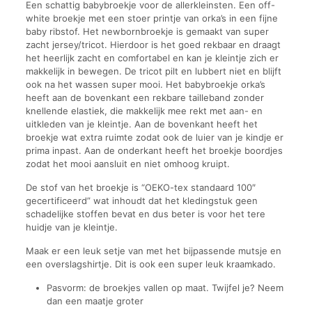
Een schattig babybroekje voor de allerkleinsten. Een off-
white broekje met een stoer printje van orka’s in een fijne
baby ribstof. Het newbornbroekje is gemaakt van super
zacht jersey/tricot. Hierdoor is het goed rekbaar en draagt
het heerlijk zacht en comfortabel en kan je kleintje zich er
makkelijk in bewegen. De tricot pilt en lubbert niet en blijft
ook na het wassen super mooi. Het babybroekje orka’s
heeft aan de bovenkant een rekbare tailleband zonder
knellende elastiek, die makkelijk mee rekt met aan- en
uitkleden van je kleintje. Aan de bovenkant heeft het
broekje wat extra ruimte zodat ook de luier van je kindje er
prima inpast. Aan de onderkant heeft het broekje boordjes
zodat het mooi aansluit en niet omhoog kruipt.
De stof van het broekje is “OEKO-tex standaard 100″
gecertificeerd” wat inhoudt dat het kledingstuk geen
schadelijke stoffen bevat en dus beter is voor het tere
huidje van je kleintje.
Maak er een leuk setje van met het bijpassende mutsje en
een overslagshirtje. Dit is ook een super leuk kraamkado.
Pasvorm: de broekjes vallen op maat. Twijfel je? Neem
dan een maatje groter