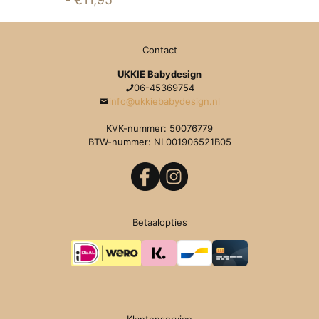
tot
€11,95
Contact
UKKIE Babydesign
06-45369754
info@ukkiebabydesign.nl
KVK-nummer: 50076779
BTW-nummer: NL001906521B05
Betaalopties