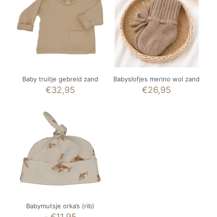
Baby truitje gebreid zand
Babyslofjes merino wol zand
€
32,95
€
26,95
Babymutsje orka’s (rib)
Prijsklasse:
-
€
11,95