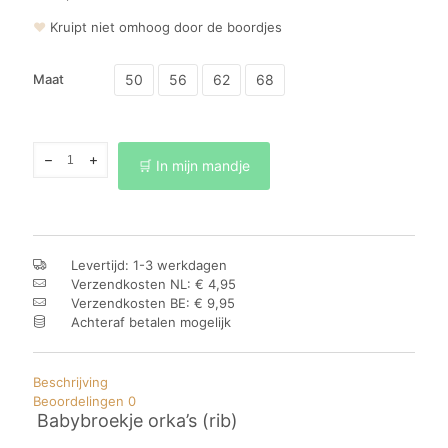
❤
Kruipt niet omhoog door de boordjes
50
56
62
68
Maat
Babybroekje
🛒 In mijn mandje
orka's
(rib)
aantal
Levertijd: 1-3 werkdagen
Verzendkosten NL: € 4,95
Verzendkosten BE: € 9,95
Achteraf betalen mogelijk
Beschrijving
Beoordelingen
0
Babybroekje orka’s (rib)