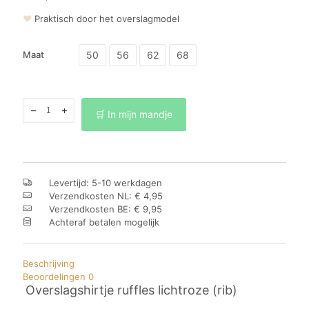
❤
Praktisch door het overslagmodel
50
56
62
68
Maat
Overslagshirtje
🛒 In mijn mandje
ruffles
lichtroze
(rib)
aantal
Levertijd: 5-10 werkdagen
Verzendkosten NL: € 4,95
Verzendkosten BE: € 9,95
Achteraf betalen mogelijk
Beschrijving
Beoordelingen
0
Overslagshirtje ruffles lichtroze (rib)