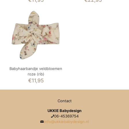
Babyhaarbandje veldbloemen
roze (rib)
€
11,95
Contact
UKKIE Babydesign
06-45369754
info@ukkiebabydesign.nl