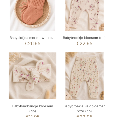
Babyslofjes merino wol roze
Babybroekje bloesem (rib)
€
26,95
€
22,95
Babyhaarbandje bloesem
Babybroekje veldbloemen
(rib)
roze (rib)
€
11,95
€
22,95