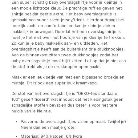
Een super schattig baby overslagshirtje voor je kleintje in
een mooie lichtroze kleur. De prachtige ruffles geven het
shirtje net dat beetje extra. Het baby overslagtruitje is
gemaakt van super zacht jersey/tricot. Hierdoor draagt het
heerlijk zacht en comfortabel en kan je kleintje zich er
makkelijk in bewegen. Doordat het een overslagshirtje is
hoef je het niet over het hoofdje van je kleintje te trekken.
Zo kun je je baby makkelijk aan- en uitkleden. Het
overslagshirtje heeft aan de buitenkant drie drukknoopjes.
Aan de binnenkant zitten twee drukknoopjes zodat het
baby overslagshirtje mooi blijft zitten. Let op dat je niet aan
de stof trekt als je de drukknopen openmaakt.
Maak er een leuk setje van met een bijpassend broekje en
mutsje. Dit is ook een super leuk kraamkado.
De stof van het overslagshirtje is “OEKO-tex standaard
100″ gecertificeerd” wat inhoudt dat het kledingstuk geen
schadelijke stoffen bevat en dus beter is voor het tere
huidje van je kleintje.
Pasvorm: de overslagshirtjes vallen op maat. Twijfel je?
Neem dan een maatje groter
Materiaal: 94% katoen, 6% lycra