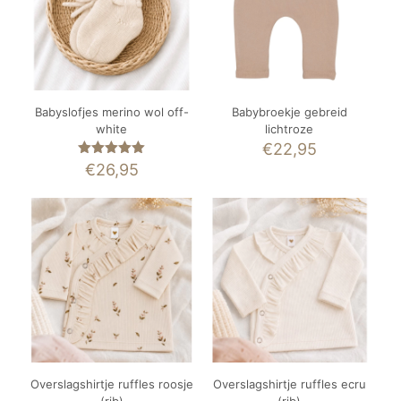
Babyslofjes merino wol off-
Babybroekje gebreid
white
lichtroze
€
22,95
Gewaardeerd
€
26,95
5.00
uit 5
Overslagshirtje ruffles roosje
Overslagshirtje ruffles ecru
(rib)
(rib)