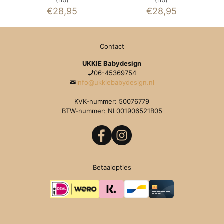
€
28,95
€
28,95
Contact
UKKIE Babydesign
06-45369754
info@ukkiebabydesign.nl
KVK-nummer: 50076779
BTW-nummer: NL001906521B05
Betaalopties