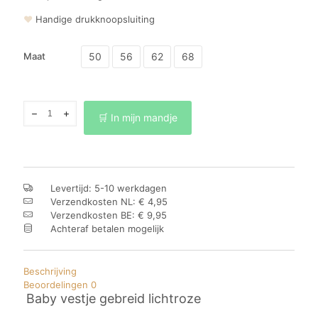
❤
Handige drukknoopsluiting
50
56
62
68
Maat
Baby
🛒 In mijn mandje
vestje
gebreid
lichtroze
aantal
Levertijd: 5-10 werkdagen
Verzendkosten NL: € 4,95
Verzendkosten BE: € 9,95
Achteraf betalen mogelijk
Beschrijving
Beoordelingen
0
Baby vestje gebreid lichtroze