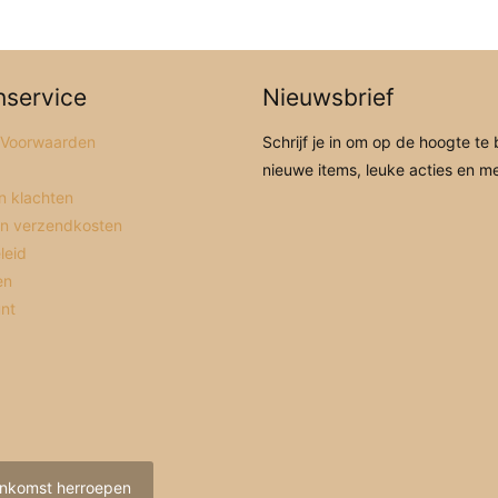
nservice
Nieuwsbrief
 Voorwaarden
Schrijf je in om op de hoogte te 
nieuwe items, leuke acties en m
n klachten
en verzendkosten
leid
en
unt
nkomst herroepen