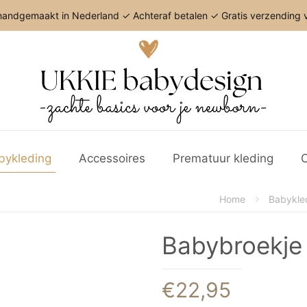
andgemaakt in Nederland ✓ Achteraf betalen ✓ Gratis verzending v
bykleding
Accessoires
Prematuur kleding
C
Home
Babykle
Babybroekje 
€
22,95