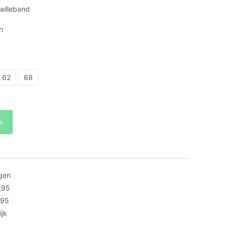
ailleband
n
62
68
e
gen
,95
,95
ijk