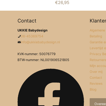
Gewaardeerd
€
26,95
5.00
uit 5
Contact
Klante
UKKIE Babydesign
Algemene
06-45369754
Betaling
info@ukkiebabydesign.nl
Garantie e
Levertijd 
KVK-nummer: 50076779
Privacy Be
BTW-nummer: NL001906521B05
Retourner
Mijn acco
Over mij
Contact
Reviews
Blog
Overee