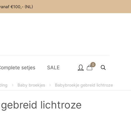
anaf €100,- (NL)
0
omplete setjes
SALE
ding
Baby broekjes
Babybroekje gebreid lichtroze
gebreid lichtroze