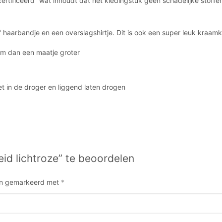
rtificeerd” wat inhoudt dat het kledingstuk geen schadelijke stoffen 
 haarbandje en een overslagshirtje. Dit is ook een super leuk kraam
em dan een maatje groter
t in de droger en liggend laten drogen
d lichtroze” te beoordelen
ijn gemarkeerd met
*