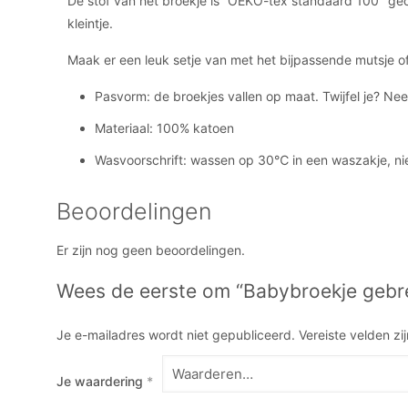
De stof van het broekje is “OEKO-tex standaard 100″ gece
kleintje.
Maak er een leuk setje van met het bijpassende mutsje of
Pasvorm: de broekjes vallen op maat. Twijfel je? Ne
Materiaal: 100% katoen
Wasvoorschrift: wassen op 30℃ in een waszakje, nie
Beoordelingen
Er zijn nog geen beoordelingen.
Wees de eerste om “Babybroekje gebrei
Je e-mailadres wordt niet gepubliceerd.
Vereiste velden z
Je waardering
*