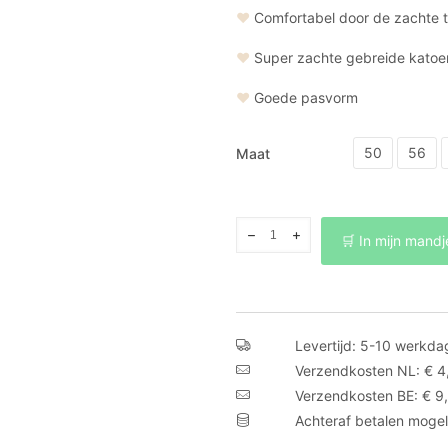
❤
Comfortabel door de zachte t
❤
Super zachte gebreide katoe
❤
Goede pasvorm
50
56
Maat
Babybroekje
🛒 In mijn mandj
gebreid
lichtroze
aantal
Levertijd: 5-10 werkda
Verzendkosten NL: € 4
Verzendkosten BE: € 9
Achteraf betalen mogel