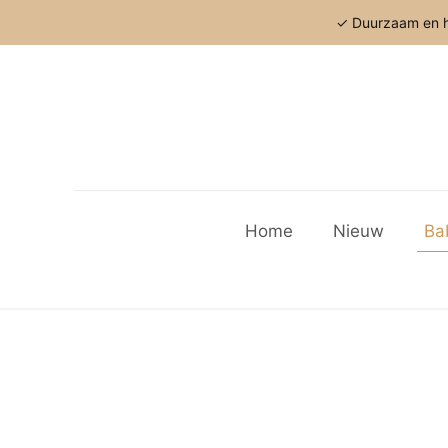
✓ Duurzaam en h
Home
Nieuw
Ba