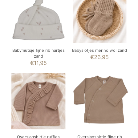
Babymutsje fijne rib hartjes
Babyslofjes merino wol zand
zand
€
26,95
€
11,95
Overslagshirtje ruffles
Overslagshirtje fijne rib