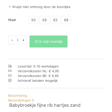
❤
Kruipt niet omhoog door de boordjes
50
56
62
68
Maat
Babybroekje
🛒 In mijn mandje
fijne
rib
hartjes
zand
aantal
Levertijd: 5-10 werkdagen
Verzendkosten NL: € 4,95
Verzendkosten BE: € 9,95
Achteraf betalen mogelijk
Beschrijving
Beoordelingen
0
Babybroekje fijne rib hartjes zand