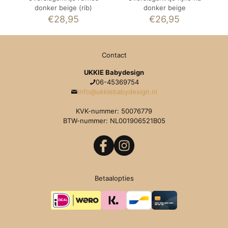
donker beige (rib)
donker beige
€
28,95
€
26,95
Contact
UKKIE Babydesign
06-45369754
info@ukkiebabydesign.nl
KVK-nummer: 50076779
BTW-nummer: NL001906521B05
Betaalopties