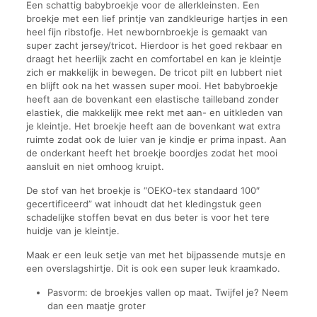
Een schattig babybroekje voor de allerkleinsten. Een
broekje met een lief printje van zandkleurige hartjes in een
heel fijn ribstofje. Het newbornbroekje is gemaakt van
super zacht jersey/tricot. Hierdoor is het goed rekbaar en
draagt het heerlijk zacht en comfortabel en kan je kleintje
zich er makkelijk in bewegen. De tricot pilt en lubbert niet
en blijft ook na het wassen super mooi. Het babybroekje
heeft aan de bovenkant een elastische tailleband zonder
elastiek, die makkelijk mee rekt met aan- en uitkleden van
je kleintje. Het broekje heeft aan de bovenkant wat extra
ruimte zodat ook de luier van je kindje er prima inpast. Aan
de onderkant heeft het broekje boordjes zodat het mooi
aansluit en niet omhoog kruipt.
De stof van het broekje is “OEKO-tex standaard 100″
gecertificeerd” wat inhoudt dat het kledingstuk geen
schadelijke stoffen bevat en dus beter is voor het tere
huidje van je kleintje.
Maak er een leuk setje van met het bijpassende mutsje en
een overslagshirtje. Dit is ook een super leuk kraamkado.
Pasvorm: de broekjes vallen op maat. Twijfel je? Neem
dan een maatje groter