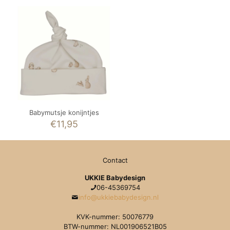
Babymutsje konijntjes
€
11,95
Contact
UKKIE Babydesign
06-45369754
info@ukkiebabydesign.nl
KVK-nummer: 50076779
BTW-nummer: NL001906521B05