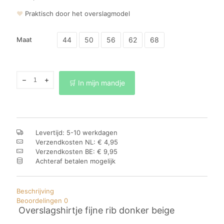
❤
Praktisch door het overslagmodel
44
50
56
62
68
Maat
Overslagshirtje
🛒 In mijn mandje
fijne
rib
donker
beige
aantal
Levertijd: 5-10 werkdagen
Verzendkosten NL: € 4,95
Verzendkosten BE: € 9,95
Achteraf betalen mogelijk
Beschrijving
Beoordelingen
0
Overslagshirtje fijne rib donker beige