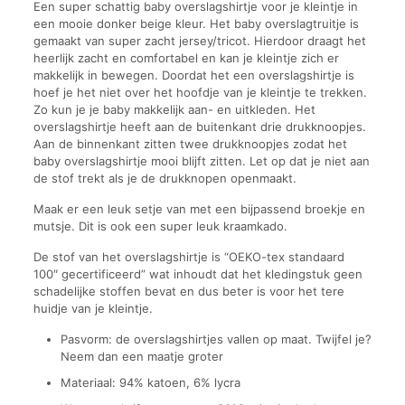
Een super schattig baby overslagshirtje voor je kleintje in
een mooie donker beige kleur. Het baby overslagtruitje is
gemaakt van super zacht jersey/tricot. Hierdoor draagt het
heerlijk zacht en comfortabel en kan je kleintje zich er
makkelijk in bewegen. Doordat het een overslagshirtje is
hoef je het niet over het hoofdje van je kleintje te trekken.
Zo kun je je baby makkelijk aan- en uitkleden. Het
overslagshirtje heeft aan de buitenkant drie drukknoopjes.
Aan de binnenkant zitten twee drukknoopjes zodat het
baby overslagshirtje mooi blijft zitten. Let op dat je niet aan
de stof trekt als je de drukknopen openmaakt.
Maak er een leuk setje van met een bijpassend broekje en
mutsje. Dit is ook een super leuk kraamkado.
De stof van het overslagshirtje is “OEKO-tex standaard
100″ gecertificeerd” wat inhoudt dat het kledingstuk geen
schadelijke stoffen bevat en dus beter is voor het tere
huidje van je kleintje.
Pasvorm: de overslagshirtjes vallen op maat. Twijfel je?
Neem dan een maatje groter
Materiaal: 94% katoen, 6% lycra