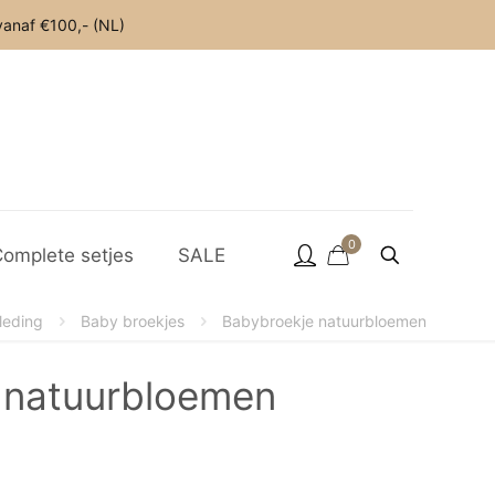
anaf €100,- (NL)
0
omplete setjes
SALE
leding
Baby broekjes
Babybroekje natuurbloemen
 natuurbloemen