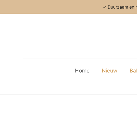
✓ Duurzaam en h
Home
Nieuw
Ba