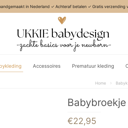
andgemaakt in Nederland ✓ Achteraf betalen ✓ Gratis verzending v
bykleding
Accessoires
Prematuur kleding
C
Home
Babyk
Babybroekje
€
22,95