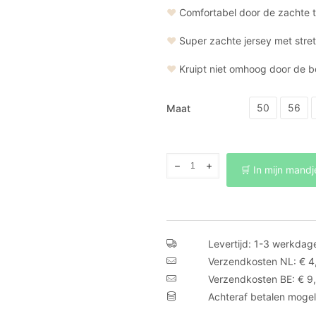
❤
Comfortabel door de zachte t
❤
Super zachte jersey met stre
❤
Kruipt niet omhoog door de b
50
56
Maat
Babybroekje
🛒 In mijn mandj
natuurbloemen
aantal
Levertijd: 1-3 werkdag
Verzendkosten NL: € 4
Verzendkosten BE: € 9
Achteraf betalen mogel