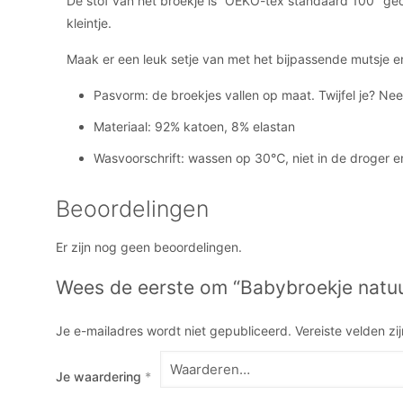
De stof van het broekje is “OEKO-tex standaard 100″ gece
kleintje.
Maak er een leuk setje van met het bijpassende mutsje en
Pasvorm: de broekjes vallen op maat. Twijfel je? Ne
Materiaal: 92% katoen, 8% elastan
Wasvoorschrift: wassen op 30℃, niet in de droger e
Beoordelingen
Er zijn nog geen beoordelingen.
Wees de eerste om “Babybroekje natu
Je e-mailadres wordt niet gepubliceerd.
Vereiste velden z
Je waardering
*