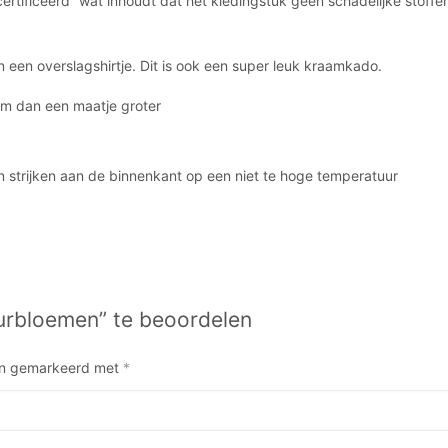
rtificeerd” wat inhoudt dat het kledingstuk geen schadelijke stoffen 
 een overslagshirtje. Dit is ook een super leuk kraamkado.
em dan een maatje groter
n strijken aan de binnenkant op een niet te hoge temperatuur
urbloemen” te beoordelen
ijn gemarkeerd met
*