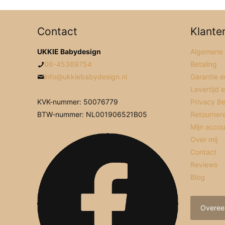
Contact
Klante
UKKIE Babydesign
Algemene
06-45369754
Betaling
info@ukkiebabydesign.nl
Garantie e
Levertijd 
KVK-nummer: 50076779
Privacy Be
BTW-nummer: NL001906521B05
Retourner
Mijn acco
Over mij
Contact
Reviews
Blog
Overee