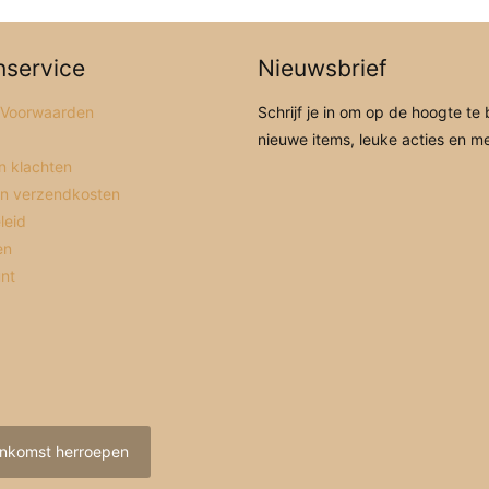
nservice
Nieuwsbrief
 Voorwaarden
Schrijf je in om op de hoogte te 
nieuwe items, leuke acties en m
n klachten
en verzendkosten
leid
en
unt
nkomst herroepen