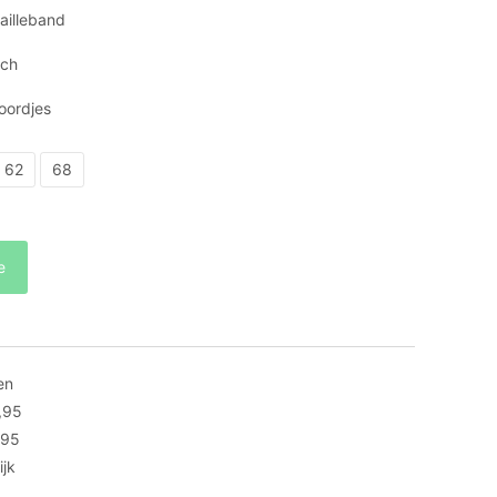
ailleband
tch
oordjes
62
68
e
en
,95
,95
ijk