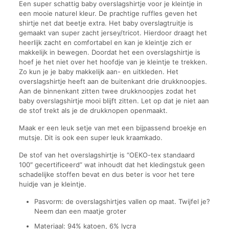
Een super schattig baby overslagshirtje voor je kleintje in
een mooie naturel kleur. De prachtige ruffles geven het
shirtje net dat beetje extra. Het baby overslagtruitje is
gemaakt van super zacht jersey/tricot. Hierdoor draagt het
heerlijk zacht en comfortabel en kan je kleintje zich er
makkelijk in bewegen. Doordat het een overslagshirtje is
hoef je het niet over het hoofdje van je kleintje te trekken.
Zo kun je je baby makkelijk aan- en uitkleden. Het
overslagshirtje heeft aan de buitenkant drie drukknoopjes.
Aan de binnenkant zitten twee drukknoopjes zodat het
baby overslagshirtje mooi blijft zitten. Let op dat je niet aan
de stof trekt als je de drukknopen openmaakt.
Maak er een leuk setje van met een bijpassend broekje en
mutsje. Dit is ook een super leuk kraamkado.
De stof van het overslagshirtje is “OEKO-tex standaard
100″ gecertificeerd” wat inhoudt dat het kledingstuk geen
schadelijke stoffen bevat en dus beter is voor het tere
huidje van je kleintje.
Pasvorm: de overslagshirtjes vallen op maat. Twijfel je?
Neem dan een maatje groter
Materiaal: 94% katoen, 6% lycra