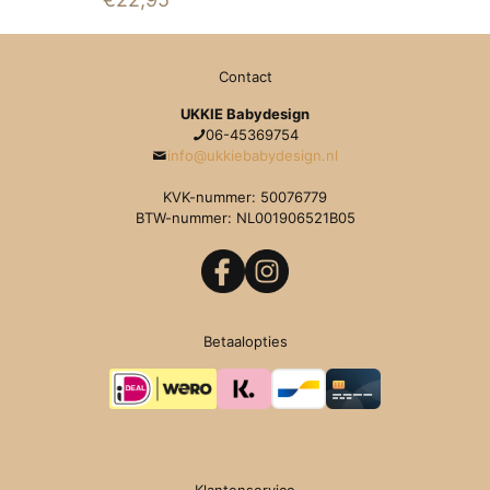
Contact
UKKIE Babydesign
06-45369754
info@ukkiebabydesign.nl
KVK-nummer: 50076779
BTW-nummer: NL001906521B05
Betaalopties