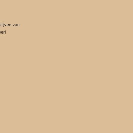
blijven van
eer!