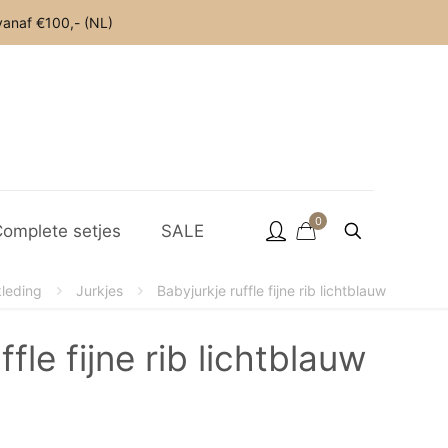
anaf €100,- (NL)
0
omplete setjes
SALE
leding
Jurkjes
Babyjurkje ruffle fijne rib lichtblauw
ffle fijne rib lichtblauw