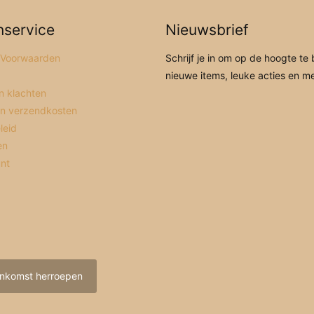
nservice
Nieuwsbrief
 Voorwaarden
Schrijf je in om op de hoogte te 
nieuwe items, leuke acties en m
n klachten
en verzendkosten
leid
en
unt
nkomst herroepen