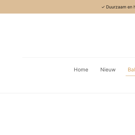
✓ Duurzaam en h
Home
Nieuw
Ba