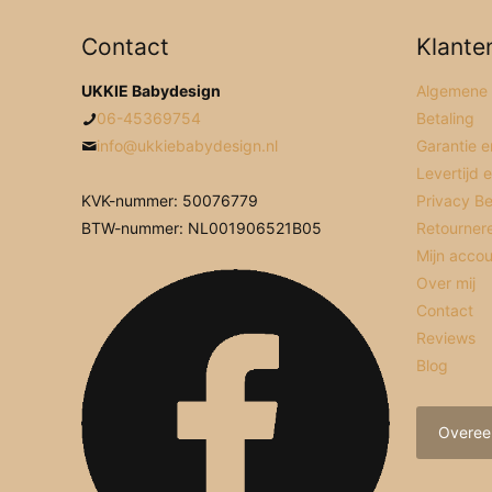
Contact
Klante
UKKIE Babydesign
Algemene
06-45369754
Betaling
info@ukkiebabydesign.nl
Garantie e
Levertijd 
KVK-nummer: 50076779
Privacy Be
BTW-nummer: NL001906521B05
Retourner
Mijn acco
Over mij
Contact
Reviews
Blog
Overee