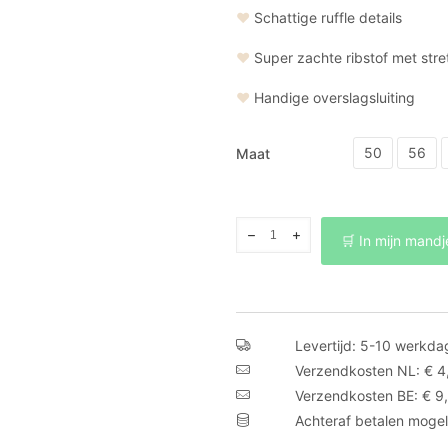
❤
Schattige ruffle details
❤
Super zachte ribstof met stre
❤
Handige overslagsluiting
50
56
Maat
Babyjurkje
🛒 In mijn mandj
ruffle
fijne
rib
lichtblauw
Levertijd: 5-10 werkda
aantal
Verzendkosten NL: € 4
Verzendkosten BE: € 9
Achteraf betalen mogel