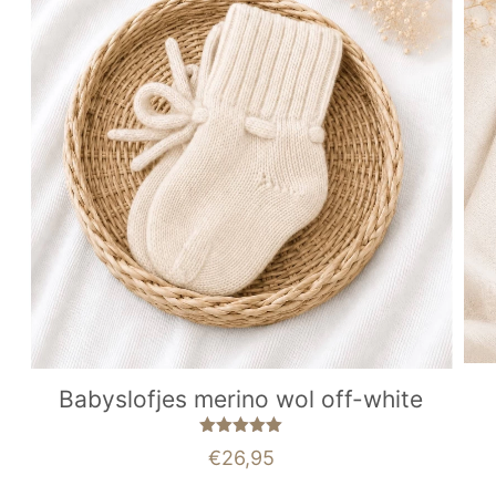
Babyslofjes merino wol off-white
Gewaardeerd
€
26,95
5.00
uit 5