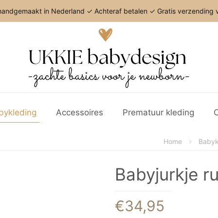
andgemaakt in Nederland ✓ Achteraf betalen ✓ Gratis verzending v
bykleding
Accessoires
Prematuur kleding
C
Home
Babyk
Babyjurkje ru
€
34,95