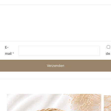
E-
mail
*
de 