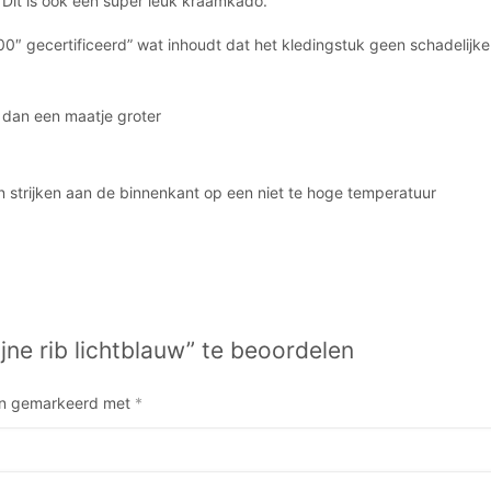
 Dit is ook een super leuk kraamkado.
0″ gecertificeerd” wat inhoudt dat het kledingstuk geen schadelijke 
m dan een maatje groter
n strijken aan de binnenkant op een niet te hoge temperatuur
jne rib lichtblauw” te beoordelen
ijn gemarkeerd met
*