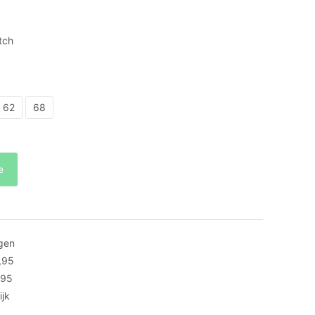
tch
62
68
e
gen
,95
,95
ijk