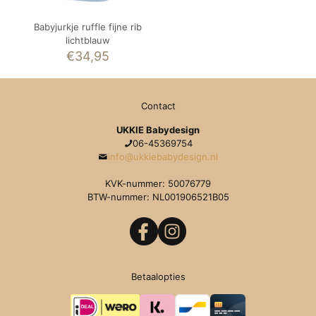
Babyjurkje ruffle fijne rib
lichtblauw
€
34,95
Contact
UKKIE Babydesign
06-45369754
info@ukkiebabydesign.nl
KVK-nummer: 50076779
BTW-nummer: NL001906521B05
Betaalopties