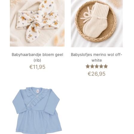
Babyhaarbandje bloem geel
Babyslofjes merino wol off-
(rib)
white
€
11,95
Gewaardeerd
€
26,95
5.00
uit 5