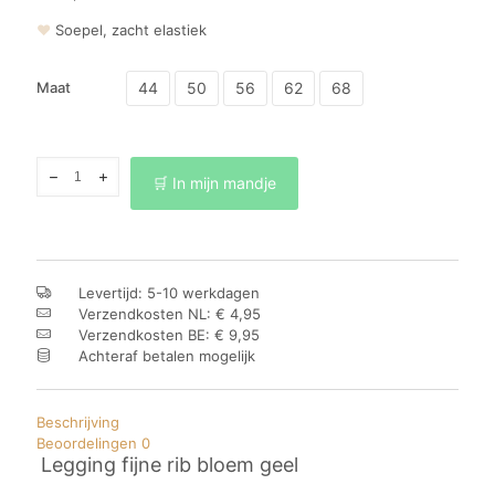
❤
Soepel, zacht elastiek
44
50
56
62
68
Maat
Legging
🛒 In mijn mandje
fijne
rib
bloem
geel
aantal
Levertijd: 5-10 werkdagen
Verzendkosten NL: € 4,95
Verzendkosten BE: € 9,95
Achteraf betalen mogelijk
Beschrijving
Beoordelingen
0
Legging fijne rib bloem geel