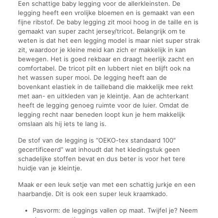
Een schattige baby legging voor de allerkleinsten. De
legging heeft een vrolijke bloemen en is gemaakt van een
fijne ribstof. De baby legging zit mooi hoog in de taille en is
gemaakt van super zacht jersey/tricot. Belangrijk om te
weten is dat het een legging model is maar niet super strak
zit, waardoor je kleine meid kan zich er makkelijk in kan
bewegen. Het is goed rekbaar en draagt heerlijk zacht en
comfortabel. De tricot pilt en lubbert niet en blijft ook na
het wassen super mooi. De legging heeft aan de
bovenkant elastiek in de tailleband die makkelijk mee rekt
met aan- en uitkleden van je kleintje. Aan de achterkant
heeft de legging genoeg ruimte voor de luier. Omdat de
legging recht naar beneden loopt kun je hem makkelijk
omslaan als hij iets te lang is.
De stof van de legging is “OEKO-tex standaard 100″
gecertificeerd” wat inhoudt dat het kledingstuk geen
schadelijke stoffen bevat en dus beter is voor het tere
huidje van je kleintje.
Maak er een leuk setje van met een schattig jurkje en een
haarbandje. Dit is ook een super leuk kraamkado.
Pasvorm: de leggings vallen op maat. Twijfel je? Neem