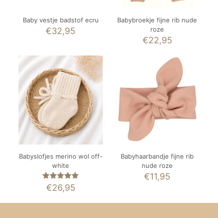
Baby vestje badstof ecru
Babybroekje fijne rib nude
roze
€
32,95
€
22,95
Babyslofjes merino wol off-
Babyhaarbandje fijne rib
white
nude roze
€
11,95
Gewaardeerd
€
26,95
5.00
uit 5