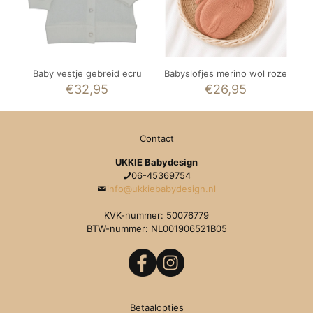
Baby vestje gebreid ecru
Babyslofjes merino wol roze
€
32,95
€
26,95
Contact
UKKIE Babydesign
06-45369754
info@ukkiebabydesign.nl
KVK-nummer: 50076779
BTW-nummer: NL001906521B05
Betaalopties