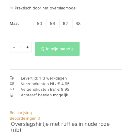
❤
Praktisch door het overslagmodel
50
56
62
68
Maat
Overslagshirtje
🛒 In mijn mandje
ruffles
nude
roze
(rib)
aantal
Levertijd: 1-3 werkdagen
Verzendkosten NL: € 4,95
Verzendkosten BE: € 9,95
Achteraf betalen mogelijk
Beschrijving
Beoordelingen
0
Overslagshirtje met ruffles in nude roze
(rib)